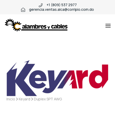
+1 (809) 537 2977
gerencia.ventas.alca@corripio.com.do
Industio
Inicio
Keyard
Duplex SPT AWG