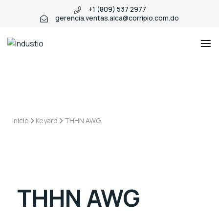
+1 (809) 537 2977
gerencia.ventas.alca@corripio.com.do
Industio
Inicio
Keyard
THHN AWG
THHN AWG